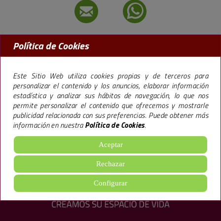
Política de Cookies
MADRID:
91 456 09 97
BARCELONA:
93 238 50 77
Este Sitio Web utiliza cookies propias y de terceros para
personalizar el contenido y los anuncios, elaborar información
estadística y analizar sus hábitos de navegación, lo que nos
permite personalizar el contenido que ofrecemos y mostrarle
La marca Premier,
especializada en la promoción de pisos en Madrid y
publicidad relacionada con sus preferencias. Puede obtener más
Barcelona
, lleva más de 40 años trabajando bajo una filosofía empresarial que le
información en nuestra
Política de Cookies
.
ha llevado a construir más de 65.000 viviendas y 600.000 m2 de oficinas, hoteles y
locales ofreciendo
excelentes calidades
, todo ello, siguiendo un sistema de
gestión
de Calidad Medioambiental
.
Aceptar
aviso legal
·
política de cookies
·
Configuración de cookies
·
Rechazar
política de privacidad
Configurar