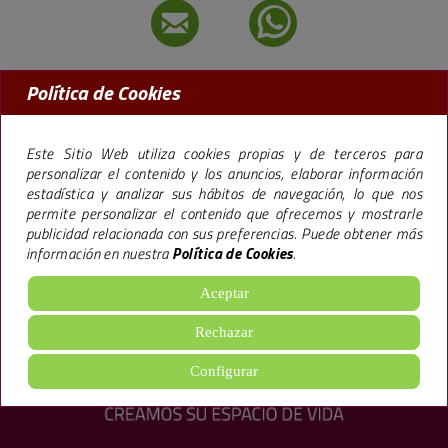
Política de Cookies
MADRID:
91 456 09 97
BARCELONA:
93 238 50 77
Este Sitio Web utiliza cookies propias y de terceros para
personalizar el contenido y los anuncios, elaborar información
estadística y analizar sus hábitos de navegación, lo que nos
permite personalizar el contenido que ofrecemos y mostrarle
La marca Premier,
especializada en la promoción de pisos en Madrid y
publicidad relacionada con sus preferencias. Puede obtener más
Barcelona
, lleva más de 40 años trabajando bajo una filosofía empresarial que le
información en nuestra
Política de Cookies
.
ha llevado a construir más de 65.000 viviendas y 600.000 m2 de oficinas, hoteles y
locales ofreciendo
excelentes calidades
, todo ello, siguiendo un sistema de
gestión
de Calidad Medioambiental
.
Aceptar
aviso legal
·
política de cookies
·
Configuración de cookies
·
Rechazar
política de privacidad
Configurar