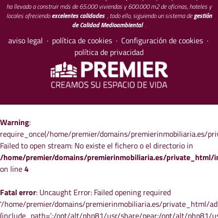
ha llevado a construir más de 65.000 viviendas y 600.000 m2 de oficinas, hoteles y
locales ofreciendo
excelentes calidades
, todo ello, siguiendo un sistema de
gestión
de Calidad Medioambiental
.
aviso legal
·
política de cookies
·
Configuración de cookies
·
política de privacidad
Warning
:
require_once(/home/premier/domains/premierinmobiliaria.es/pri
Failed to open stream: No existe el fichero o el directorio in
/home/premier/domains/premierinmobiliaria.es/private_html/
on line
4
Fatal error
: Uncaught Error: Failed opening required
'/home/premier/domains/premierinmobiliaria.es/private_html/ad
(include_path='.:/opt/alt/php81/usr/share/pear:/opt/alt/php81/u