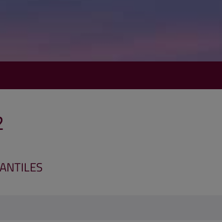
2
FANTILES