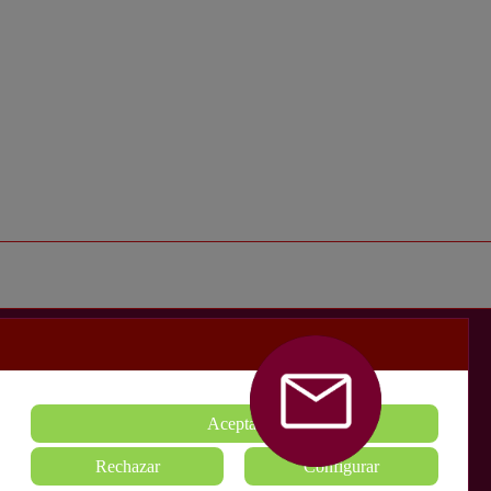
MPRAMOS SUELO
CONTACTAR
 40 años
mpramos suelo
Solicita Información
 600.000
 de
Aceptar
Rechazar
Configurar