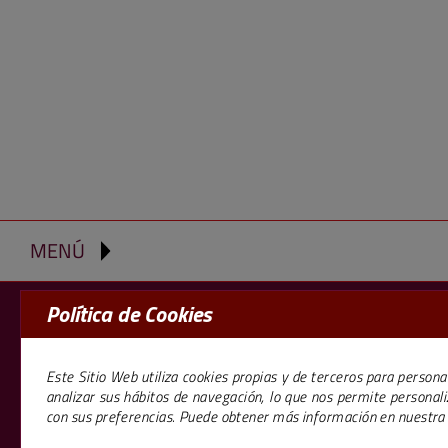
MENÚ
NUESTRAS PROMOCIONES
Política de Cookies
La marca
Barcelona
Madrid
trabajand
Badalona
Alcalá de Henares
m2 de ofi
gestión 
Este Sitio Web utiliza cookies propias y de terceros para personal
Barcelona
El Cañaveral
analizar sus hábitos de navegación, lo que nos permite personal
aviso l
El Prat del Llobregat
Los Berrocales
con sus preferencias. Puede obtener más información en nuestr
privaci
Granollers
Torrejón de Ardoz