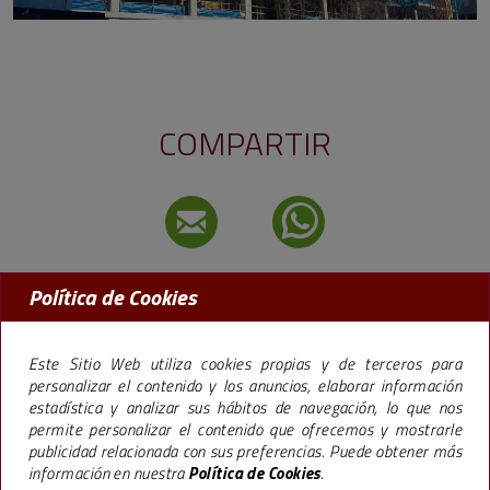
COMPARTIR
Política de Cookies
MADRID:
91 456 09 97
BARCELONA:
93 238 50 77
Este Sitio Web utiliza cookies propias y de terceros para
personalizar el contenido y los anuncios, elaborar información
estadística y analizar sus hábitos de navegación, lo que nos
permite personalizar el contenido que ofrecemos y mostrarle
La marca Premier,
especializada en la promoción de pisos en Madrid y
publicidad relacionada con sus preferencias. Puede obtener más
Barcelona
, lleva más de 40 años trabajando bajo una filosofía empresarial que le
información en nuestra
Política de Cookies
.
ha llevado a construir más de 65.000 viviendas y 600.000 m2 de oficinas, hoteles y