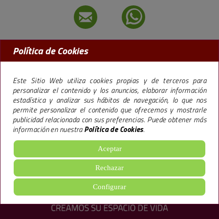
Política de Cookies
MADRID:
91 456 09 97
BARCELONA:
93 238 50 77
Este Sitio Web utiliza cookies propias y de terceros para
personalizar el contenido y los anuncios, elaborar información
estadística y analizar sus hábitos de navegación, lo que nos
permite personalizar el contenido que ofrecemos y mostrarle
La marca Premier,
especializada en la promoción de pisos en Madrid y
publicidad relacionada con sus preferencias. Puede obtener más
Barcelona
, lleva más de 40 años trabajando bajo una filosofía empresarial que le
información en nuestra
Política de Cookies
.
ha llevado a construir más de 65.000 viviendas y 600.000 m2 de oficinas, hoteles y
locales ofreciendo
excelentes calidades
, todo ello, siguiendo un sistema de
gestión
de Calidad Medioambiental
.
Aceptar
aviso legal
·
política de cookies
·
Configuración de cookies
·
Rechazar
política de privacidad
Configurar