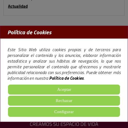
Actualidad
Política de Cookies
MADRID:
91 456 09 97
BARCELONA:
93 238 50 77
Este Sitio Web utiliza cookies propias y de terceros para
personalizar el contenido y los anuncios, elaborar información
estadística y analizar sus hábitos de navegación, lo que nos
permite personalizar el contenido que ofrecemos y mostrarle
La marca Premier,
especializada en la promoción de pisos en Madrid y
publicidad relacionada con sus preferencias. Puede obtener más
Barcelona
, lleva más de 40 años trabajando bajo una filosofía empresarial que le
información en nuestra
Política de Cookies
.
ha llevado a construir más de 65.000 viviendas y 600.000 m2 de oficinas, hoteles y
locales ofreciendo
excelentes calidades
, todo ello, siguiendo un sistema de
gestión
de Calidad Medioambiental
.
Aceptar
aviso legal
·
política de cookies
·
Configuración de cookies
·
Rechazar
política de privacidad
Configurar