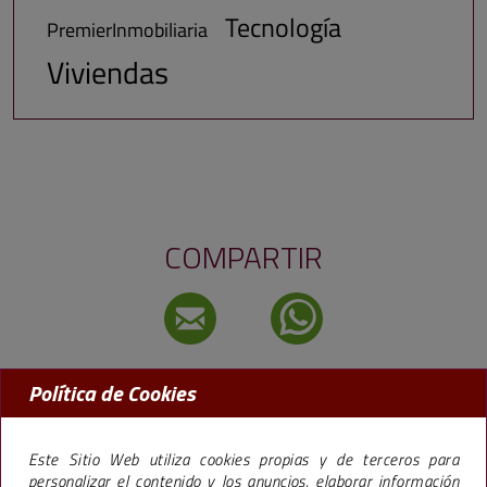
Tecnología
PremierInmobiliaria
Viviendas
COMPARTIR
Política de Cookies
MADRID:
91 456 09 97
BARCELONA:
93 238 50 77
Este Sitio Web utiliza cookies propias y de terceros para
personalizar el contenido y los anuncios, elaborar información