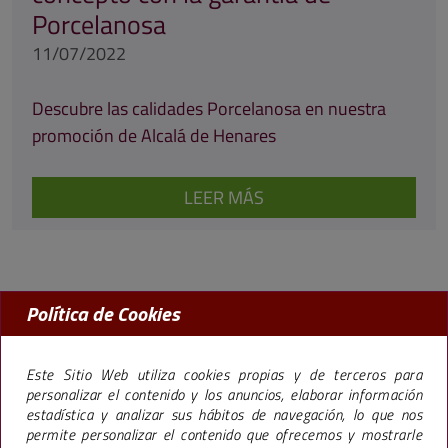
Porcelanosa
11/07/2022
Descubre las calidades Porcelanosa en nuestra
promoción de Alcalá de Henares
LEER MÁS
Política de Cookies
MADRID:
91 456 09 97
BARCELONA:
93 238 50 77
Este Sitio Web utiliza cookies propias y de terceros para
personalizar el contenido y los anuncios, elaborar información
estadística y analizar sus hábitos de navegación, lo que nos
permite personalizar el contenido que ofrecemos y mostrarle
La marca Premier,
especializada en la promoción de pisos en Madrid y