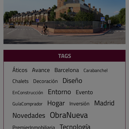
TAGS
Áticos
Avance
Barcelona
Carabanchel
Diseño
Chalets
Decoración
Entorno
Evento
EnConstrucción
Hogar
Madrid
Inversión
GuíaComprador
ObraNueva
Novedades
Tecnología
PremierInmobiliaria